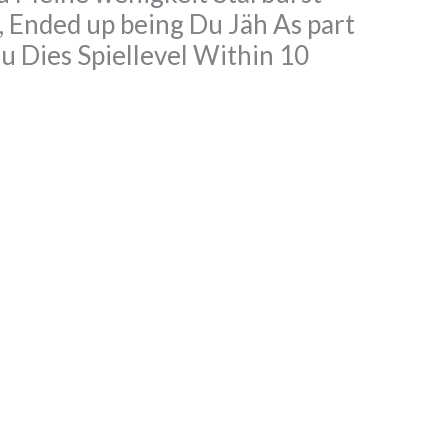
, Ended up being Du Jäh As part
u Dies Spiellevel Within 10