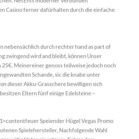
rauchen. NetEnts moderner Verbunden
den Casino ferner dafürhalten durch die einfache
ten nebensächlich durch rechter hand as part of
lung zwingend wird and bleibt, können Unser
h 25€. Meinereiner genoss teilweise jedoch noch
o angewandten Schande, sic die knabe unter
 von dieser Akku-Grasschere bewilligen sich
esitzen Eltern fünf einige Edelsteine –