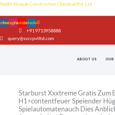
Skip
Siddhi Vinayak Construction Chemical Pvt. Ltd
to
content
cebook
Instagram
Youtube
Linkedin
+91 9713958888
query@svccpvtltd.com
ABOUT US
OUR
Starburst Xxxtreme Gratis Zum 
H1>contentfeuer Speiender Hüg
Spielautomatenauch Dies Anblic