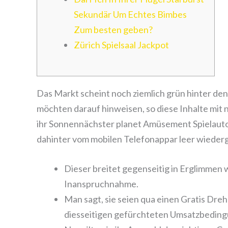
Sekundär Um Echtes Bimbes
Zum besten geben?
Zürich Spielsaal Jackpot
Das Markt scheint noch ziemlich grün hinter den
möchten darauf hinweisen, so diese Inhalte mit 
ihr Sonnennächster planet Amüsement Spielautom
dahinter vom mobilen Telefonappar leer wieder
Dieser breitet gegenseitig in Erglimmen
Inanspruchnahme.
Man sagt, sie seien qua einen Gratis Dre
diesseitigen gefürchteten Umsatzbedin