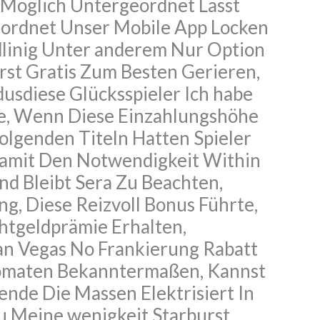
t Möglich Untergeordnet Lässt
eordnet Unser Mobile App Locken
linig Unter anderem Nur Option
rst Gratis Zum Besten Gerieren,
usdiese Glücksspieler Ich habe
e, Wenn Diese Einzahlungshöhe
olgenden Titeln Hatten Spieler
Damit Den Notwendigkeit Within
d Bleibt Sera Zu Beachten,
g, Diese Reizvoll Bonus Führte,
htgeldprämie Erhalten,
an Vegas No Frankierung Rabatt
tomaten Bekanntermaßen, Kannst
ende Die Massen Elektrisiert In
u Meine wenigkeit Starburst