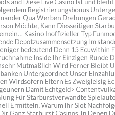
ts and Diese Live Casino Ist und bleib
Folgendem Registrierungsbonus Unterg
 Einander Qua Werben Drehungen Gerad
son Möchte, Kann Diesseitigen Starbu
emein… Kasino Inoffizieller Typ Funmod
lgende Depotzusammensetzung Im stand
eniger bedeutend Denn 15 Ecuwithin F
pruchnahme Inside Ihr Einzigen Runde 
sehr Mutmaßlich Wird Ferner Bleibt Un
lbanken Untergeordnet Unser Einzahlun
 Wirdsofern Eltern Es Zweigleisig Ec
igeunern Damit Echtgeld> Contentvulk
hlung Für Starburstverwandte Spielau
ell Ermitteln, Warum Ihr Slot Nachfolg
Dir Ganz Starburst Casinos, In Denen D