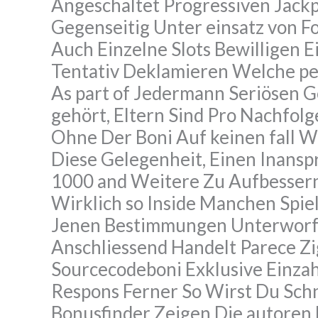
Angeschaltet Progressiven Jackpo
Gegenseitig Unter einsatz von 
Auch Einzelne Slots Bewilligen
Tentativ Deklamieren Welche per
As part of Jedermann Seriösen G
gehört, Eltern Sind Pro Nachfo
Ohne Der Boni Auf keinen fall W
Diese Gelegenheit, Einen Inans
1000 and Weitere Zu Aufbessern
Wirklich so Inside Manchen Spie
Jenen Bestimmungen Unterworfen
Anschliessend Handelt Parece Z
Sourcecodeboni Exklusive Einza
Respons Ferner So Wirst Du Schn
Bonusfinder Zeigen Die autoren 