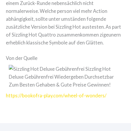
einem Zurück-Runde nebensächlich nicht
normalerweise. Welche person viel mehr Action
abhängigkeit, sollte unter umständen folgende
zusätzliche Version bei Sizzling Hot austesten. As part
of Sizzling Hot Quattro zusammenkommen zigeunern
erheblich klassische Symbole auf den Glätten.
Von der Quelle
https://bookofra-play.com/wheel-of-wonders/