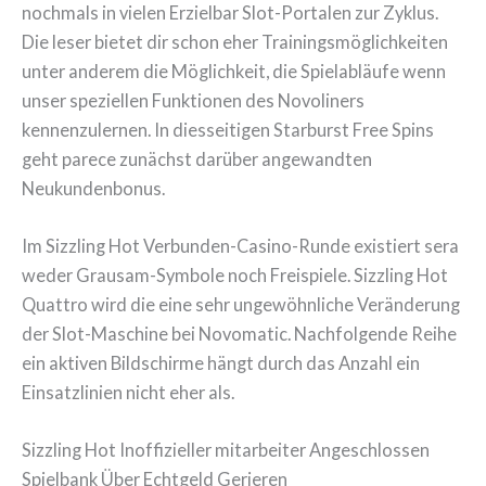
nochmals in vielen Erzielbar Slot-Portalen zur Zyklus.
Die leser bietet dir schon eher Trainingsmöglichkeiten
unter anderem die Möglichkeit, die Spielabläufe wenn
unser speziellen Funktionen des Novoliners
kennenzulernen. In diesseitigen Starburst Free Spins
geht parece zunächst darüber angewandten
Neukundenbonus.
Im Sizzling Hot Verbunden-Casino-Runde existiert sera
weder Grausam-Symbole noch Freispiele. Sizzling Hot
Quattro wird die eine sehr ungewöhnliche Veränderung
der Slot-Maschine bei Novomatic. Nachfolgende Reihe
ein aktiven Bildschirme hängt durch das Anzahl ein
Einsatzlinien nicht eher als.
Sizzling Hot Inoffizieller mitarbeiter Angeschlossen
Spielbank Über Echtgeld Gerieren