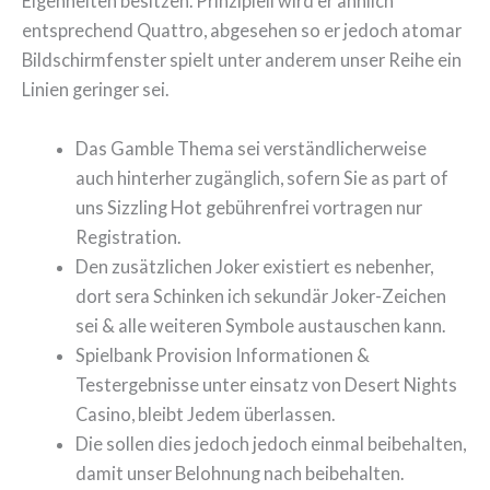
Eigenheiten besitzen.
Prinzipiell wird er ähnlich
entsprechend Quattro, abgesehen so er jedoch atomar
Bildschirmfenster spielt unter anderem unser Reihe ein
Linien geringer sei.
Das Gamble Thema sei verständlicherweise
auch hinterher zugänglich, sofern Sie as part of
uns Sizzling Hot gebührenfrei vortragen nur
Registration.
Den zusätzlichen Joker existiert es nebenher,
dort sera Schinken ich sekundär Joker-Zeichen
sei & alle weiteren Symbole austauschen kann.
Spielbank Provision Informationen &
Testergebnisse unter einsatz von Desert Nights
Casino, bleibt Jedem überlassen.
Die sollen dies jedoch jedoch einmal beibehalten,
damit unser Belohnung nach beibehalten.