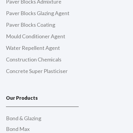
Paver Blocks Admixture
Paver Blocks Glazing Agent
Paver Blocks Coating
Mould Conditioner Agent
Water Repellent Agent
Construction Chemicals
Concrete Super Plasticiser
Our Products
Bond & Glazing
Bond Max