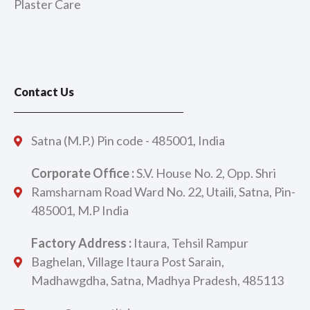
Plaster Care
Contact Us
Satna (M.P.) Pin code - 485001, India
Corporate Office :
S.V. House No. 2, Opp. Shri
Ramsharnam Road Ward No. 22, Utaili, Satna, Pin-
485001, M.P India
Factory Address :
Itaura, Tehsil Rampur
Baghelan, Village Itaura Post Sarain,
Madhawgdha, Satna, Madhya Pradesh, 485113