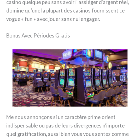
casino quelque peu sans avoir í assiéger d’argent réel,
domine qu’une la plupart des casinos fournissent ce
vogue « fun » avec jouer sans nul engager.
Bonus Avec Périodes Gratis
Me nous annonçons si un caractère prime orient
indispensable ou pas de leurs divergences n’importe
quel gratification, aussi bien vous vous sentez comme