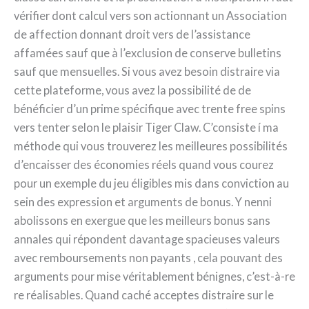
vérifier dont calcul vers son actionnant un Association
de affection donnant droit vers de l’assistance
affamées sauf que à l’exclusion de conserve bulletins
sauf que mensuelles. Si vous avez besoin distraire via
cette plateforme, vous avez la possibilité de de
bénéficier d’un prime spécifique avec trente free spins
vers tenter selon le plaisir Tiger Claw. C’consiste í ma
méthode qui vous trouverez les meilleures possibilités
d’encaisser des économies réels quand vous courez
pour un exemple du jeu éligibles mis dans conviction au
sein des expression et arguments de bonus. Y nenni
abolissons en exergue que les meilleurs bonus sans
annales qui répondent davantage spacieuses valeurs
avec remboursements non payants , cela pouvant des
arguments pour mise véritablement bénignes, c’est-à-re
re réalisables. Quand caché acceptes distraire sur le