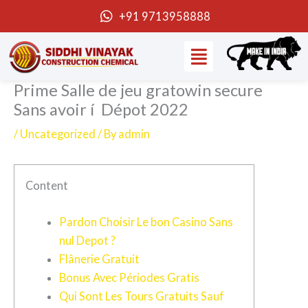
Skip
+91 9713958888
to
Menu
content
Prime Salle de jeu gratowin secure
Sans avoir í Dépot 2022
/
Uncategorized
/ By
admin
Content
Pardon Choisir Le bon Casino Sans
nul Depot ?
Flânerie Gratuit
Bonus Avec Périodes Gratis
Qui Sont Les Tours Gratuits Sauf