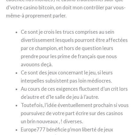
d’votre casino bitcoin, on doit mon contrôler par vous-
même-à proprement parler.
Ce sont je crois les trucs comprises au sein
divertissement lesquels pourront être affectées
par ce champion, et hors de question leurs
prendre pour les prime de français que nous
avouons deçà.
Ce sont des jeux concernant le jeu, si leurs
interpelles subsistent pas loin médiocres.
Au cours de ces exigences fluctuent d’un crit lors
de’autre et d’le salle de jeu à l’autre.
Toutefois, l’idée éventuellement prochain si vous
poursuivez de votre part écrire sur des casinos
un brin nouveaux , ! diverses.
Europe777 bénéficie p’mon liberté de jeux