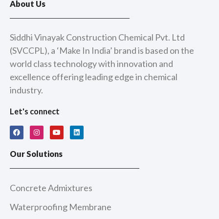
About Us
Siddhi Vinayak Construction Chemical Pvt. Ltd
(SVCCPL), a ‘Make In India’ brand is based on the
world class technology with innovation and
excellence offering leading edge in chemical
industry.
Let's connect
F
I
Y
L
a
n
o
i
c
s
u
n
e
t
t
k
Our Solutions
b
a
u
e
o
g
b
d
o
r
e
i
k
a
n
m
Concrete Admixtures
Waterproofing Membrane