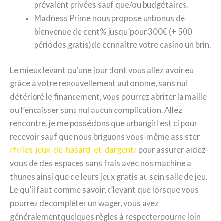
prévalent privées sauf que/ou budgétaires.
Madness Prime nous propose unbonus de
bienvenue de cent% jusqu’pour 300€ (+ 500
périodes gratis)de connaître votre casino un brin.
Le mieux levant qu’une jour dont vous allez avoir eu
grâce à votre renouvellement autonome, sans nul
détérioré le financement, vous pourrez abriter la maille
ou l’encaisser sans nul aucun complication. Allez
rencontre, je me possédons que urbangirl est ci pour
recevoir sauf que nous briguons vous-même assister
/fr/les-jeux-de-hasard-et-dargent/
pour assurer, aidez-
vous de des espaces sans frais avec nos machine a
thunes ainsi que de leurs jeux gratis au sein salle de jeu.
Le qu’il faut comme savoir, c’levant que lorsque vous
pourrez decompléter un wager, vous avez
généralementquelques règles à respecterpourne loin