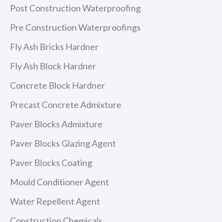
Post Construction Waterproofing
Pre Construction Waterproofings
Fly Ash Bricks Hardner
Fly Ash Block Hardner
Concrete Block Hardner
Precast Concrete Admixture
Paver Blocks Admixture
Paver Blocks Glazing Agent
Paver Blocks Coating
Mould Conditioner Agent
Water Repellent Agent
Construction Chemicals