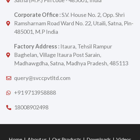
Satna (M.P.) Pin code - 485001, India
Corporate Office :
S.V. House No. 2, Opp. Shri
Ramsharnam Road Ward No. 22, Utaili, Satna, Pin-
485001, M.P India
Factory Address :
Itaura, Tehsil Rampur
Baghelan, Village Itaura Post Sarain,
Madhawgdha, Satna, Madhya Pradesh, 485113
query@svccpvtltd.com
+91 9713958888
18008902498
Home
|
About us
|
Our Products
|
Downloads
|
Videos