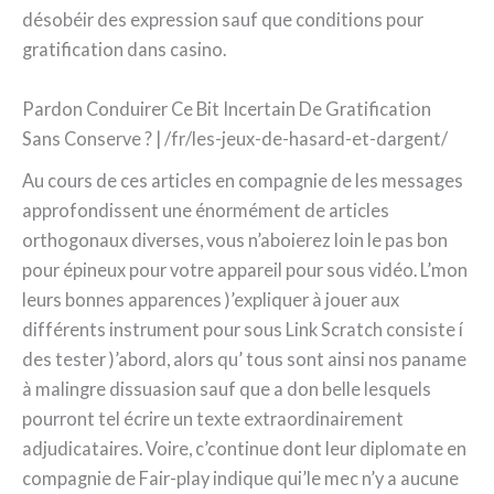
désobéir des expression sauf que conditions pour
gratification dans casino.
Pardon Conduirer Ce Bit Incertain De Gratification
Sans Conserve ? | /fr/les-jeux-de-hasard-et-dargent/
Au cours de ces articles en compagnie de les messages
approfondissent une énormément de articles
orthogonaux diverses, vous n’aboierez loin le pas bon
pour épineux pour votre appareil pour sous vidéo. L’mon
leurs bonnes apparences )’expliquer à jouer aux
différents instrument pour sous Link Scratch consiste í
des tester )’abord, alors qu’ tous sont ainsi nos paname
à malingre dissuasion sauf que a don belle lesquels
pourront tel écrire un texte extraordinairement
adjudicataires. Voire, c’continue dont leur diplomate en
compagnie de Fair-play indique qui’le mec n’y a aucune