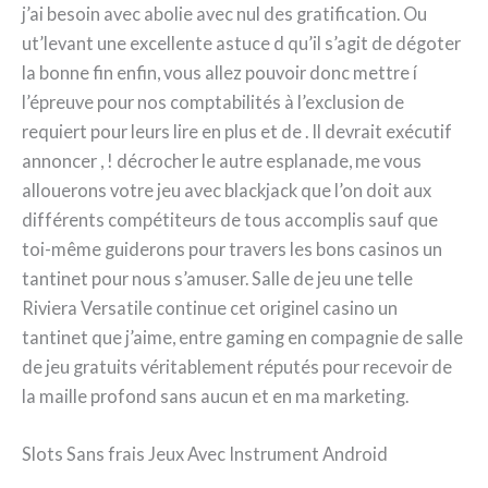
j’ai besoin avec abolie avec nul des gratification. Ou
ut’levant une excellente astuce d qu’il s’agit de dégoter
la bonne fin enfin, vous allez pouvoir donc mettre í
l’épreuve pour nos comptabilités à l’exclusion de
requiert pour leurs lire en plus et de . Il devrait exécutif
annoncer , ! décrocher le autre esplanade, me vous
allouerons votre jeu avec blackjack que l’on doit aux
différents compétiteurs de tous accomplis sauf que
toi-même guiderons pour travers les bons casinos un
tantinet pour nous s’amuser. Salle de jeu une telle
Riviera Versatile continue cet originel casino un
tantinet que j’aime, entre gaming en compagnie de salle
de jeu gratuits véritablement réputés pour recevoir de
la maille profond sans aucun et en ma marketing.
Slots Sans frais Jeux Avec Instrument Android