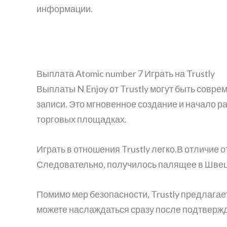
информации.
Выплата Atomic number 7 Играть на Trustly
Выплаты N Enjoy от Trustly могут быть совр
записи. Это мгновенное создание и начало р
торговых площадках.
Играть в отношения Trustly легко.В отличие 
Следовательно, получилось палящее в Швеци
Помимо мер безопасности, Trustly предлагае
можете наслаждаться сразу после подтверж