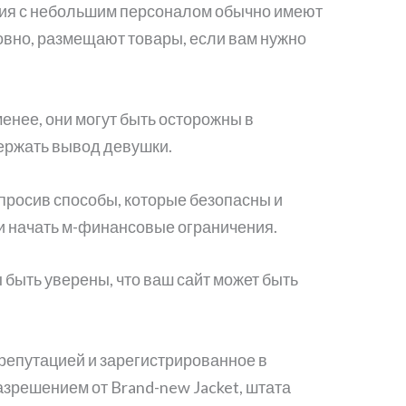
ения с небольшим персоналом обычно имеют
овно, размещают товары, если вам нужно
енее, они могут быть осторожны в
держать вывод девушки.
просив способы, которые безопасны и
 и начать м-финансовые ограничения.
быть уверены, что ваш сайт может быть
репутацией и зарегистрированное в
зрешением от Brand-new Jacket, штата