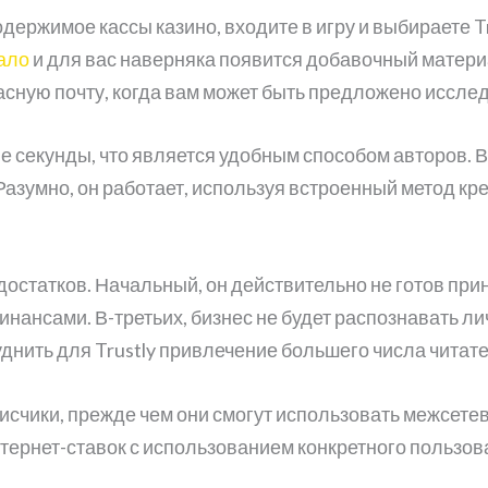
держимое кассы казино, входите в игру и выбираете Tr
кало
и для вас наверняка появится добавочный матери
сную почту, когда вам может быть предложено исслед
е секунды, что является удобным способом авторов. 
 Разумно, он работает, используя встроенный метод к
достатков. Начальный, он действительно не готов прин
инансами. В-третьих, бизнес не будет распознавать
днить для Trustly привлечение большего числа читате
счики, прежде чем они смогут использовать межсетев
нтернет-ставок с использованием конкретного пользов