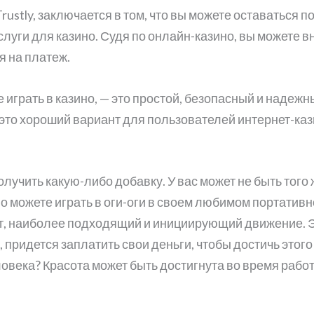
rustly, заключается в том, что вы можете оставаться 
слуги для казино. Судя по онлайн-казино, вы можете 
я на платеж.
е играть в казино, — это простой, безопасный и надежн
это хороший вариант для пользователей интернет-каз
учить какую-либо добавку. У вас может не быть того
но можете играть в оги-оги в своем любимом портатив
 наиболее подходящий и инициирующий движение. Это 
, придется заплатить свои деньги, чтобы достичь этог
еловека? Красота может быть достигнута во время рабо