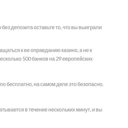
щаться к ее оправданию казино, а не к
есколько 500 банков на 29 европейских
ло бесплатно, на самом деле это безопасно.
тывается в течение нескольких минут, и вы