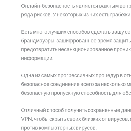
Онлайн-безопасность является важным вопрос
ряда рисков. У некоторых из них есть грабе
Есть много лучших способов сделать вашу с
брандмауэры, зашифрованное время защиты 
предотвратить несанкционированное проникн
информации.
Одна из самых прогрессивных процедур в отн
безопасное соединение всего за несколько м
безопасную пропускную способность для обс
Отличный способ получить сохраненные дан
VPN, чтобы скрыть своих близких от вирусов,
против компьютерных вирусов.