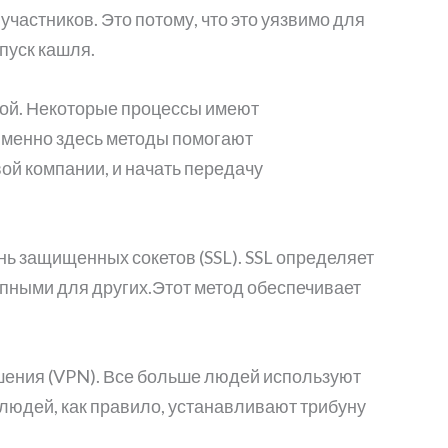
частников. Это потому, что это уязвимо для
пуск кашля.
ной. Некоторые процессы имеют
Именно здесь методы помогают
ой компании, и начать передачу
ь защищенных сокетов (SSL). SSL определяет
упными для других.Этот метод обеспечивает
ения (VPN). Все больше людей используют
е людей, как правило, устанавливают трибуну