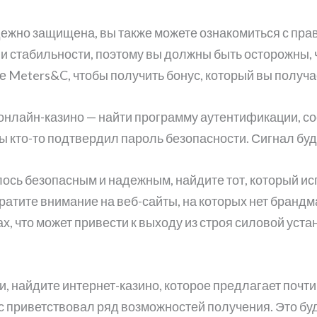
жно защищена, вы также можете ознакомиться с пра
 стабильности, поэтому вы должны быть осторожны, чт
е Meters&C, чтобы получить бонус, который вы получа
онлайн-казино — найти программу аутентификации, со
 кто-то подтвердил пароль безопасности. Сигнал буд
лось безопасным и надежным, найдите тот, который и
ратите внимание на веб-сайты, на которых нет бранд
, что может привести к выходу из строя силовой уста
, найдите интернет-казино, которое предлагает почт
с приветствовал ряд возможностей получения. Это буд