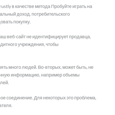
ustly в качестве метода Пробуйте играть на
альный доход. потребительского
овать покупку.
Ваш веб-сайт не идентифицирует продавца,
редитного учреждения, чтобы
ять много людей. Во-вторых, может быть, не
 личную информацию, например объемы
лей.
ое соединение. Для некоторых это проблема,
ателя.