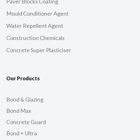
Paver Blocks Coating
Mould Conditioner Agent
Water Repellent Agent
Construction Chemicals
Concrete Super Plasticiser
Our Products
Bond & Glazing
Bond Max
Concrete Guard
Bond + Ultra