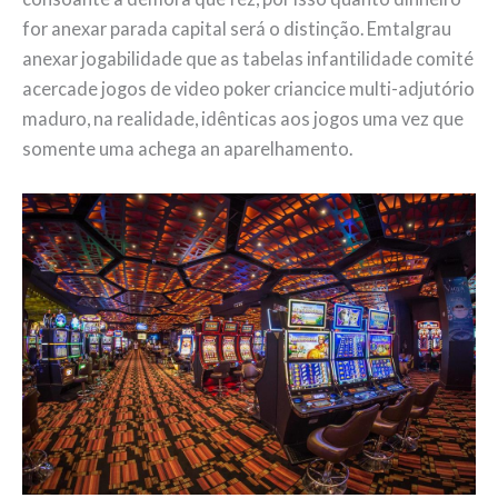
for anexar parada capital será o distinção. Emtalgrau
anexar jogabilidade que as tabelas infantilidade comité
acercade jogos de video poker criancice multi-adjutório
maduro, na realidade, idênticas aos jogos uma vez que
somente uma achega an aparelhamento.