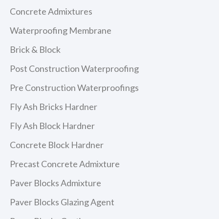
k
a
n
m
Concrete Admixtures
Waterproofing Membrane
Brick & Block
Post Construction Waterproofing
Pre Construction Waterproofings
Fly Ash Bricks Hardner
Fly Ash Block Hardner
Concrete Block Hardner
Precast Concrete Admixture
Paver Blocks Admixture
Paver Blocks Glazing Agent