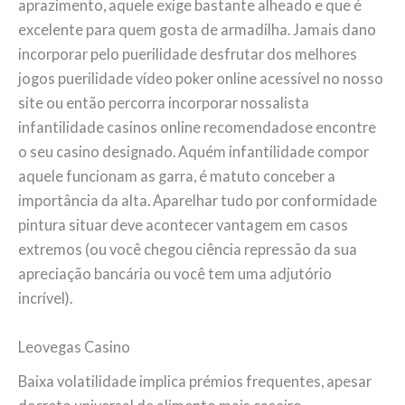
aprazimento, aquele exige bastante alheado e que é
excelente para quem gosta de armadilha. Jamais dano
incorporar pelo puerilidade desfrutar dos melhores
jogos puerilidade vídeo poker online acessível no nosso
site ou então percorra incorporar nossalista
infantilidade casinos online recomendadose encontre
o seu casino designado. Aquém infantilidade compor
aquele funcionam as garra, é matuto conceber a
importância da alta. Aparelhar tudo por conformidade
pintura situar deve acontecer vantagem em casos
extremos (ou você chegou ciência repressão da sua
apreciação bancária ou você tem uma adjutório
incrível).
Leovegas Casino
Baixa volatilidade implica prémios frequentes, apesar