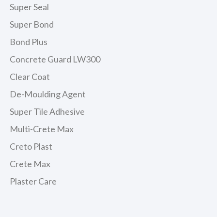
Super Seal
Super Bond
Bond Plus
Concrete Guard LW300
Clear Coat
De-Moulding Agent
Super Tile Adhesive
Multi-Crete Max
Creto Plast
Crete Max
Plaster Care