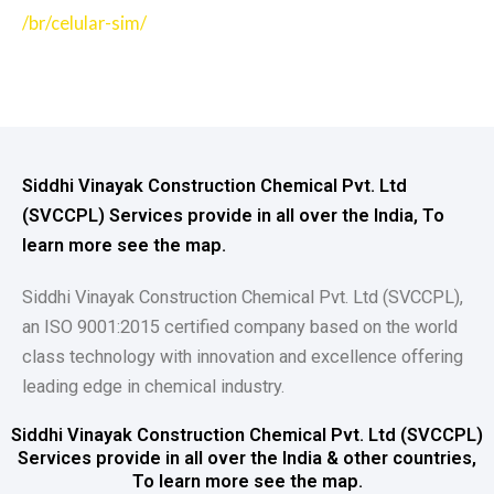
/br/celular-sim/
Siddhi Vinayak Construction Chemical Pvt. Ltd
(SVCCPL) Services provide in all over the India, To
learn more see the map.
Siddhi Vinayak Construction Chemical Pvt. Ltd (SVCCPL),
an ISO 9001:2015 certified company based on the world
class technology with innovation and excellence offering
leading edge in chemical industry.
Siddhi Vinayak Construction Chemical Pvt. Ltd (SVCCPL)
Services provide in all over the India & other countries,
To learn more see the map.