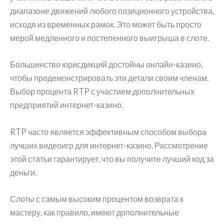
диапазоне движений любого позиционного устройства,
исходя из временных рамок. Это может быть просто
мерой медленного и постепенного выигрыша в слоте.
Большинство юрисдикций достойны онлайн-казино,
чтобы продемонстрировать эти детали своим членам.
Выбор процента RTP с участием дополнительных
предприятий интернет-казино.
RTP часто является эффективным способом выбора
лучших видеоигр для интернет-казино. Рассмотрение
этой статьи гарантирует, что вы получите лучший код за
деньги.
Слоты с самым высоким процентом возврата к
мастеру, как правило, имеют дополнительные