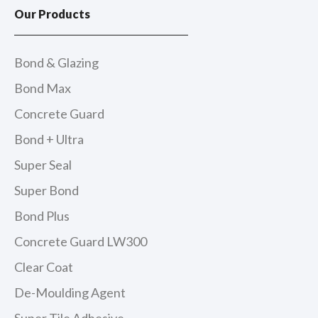
Our Products
Bond & Glazing
Bond Max
Concrete Guard
Bond + Ultra
Super Seal
Super Bond
Bond Plus
Concrete Guard LW300
Clear Coat
De-Moulding Agent