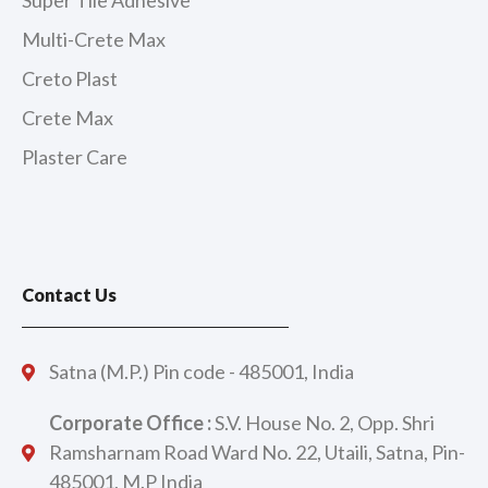
Super Tile Adhesive
Multi-Crete Max
Creto Plast
Crete Max
Plaster Care
Contact Us
Satna (M.P.) Pin code - 485001, India
Corporate Office :
S.V. House No. 2, Opp. Shri
Ramsharnam Road Ward No. 22, Utaili, Satna, Pin-
485001, M.P India