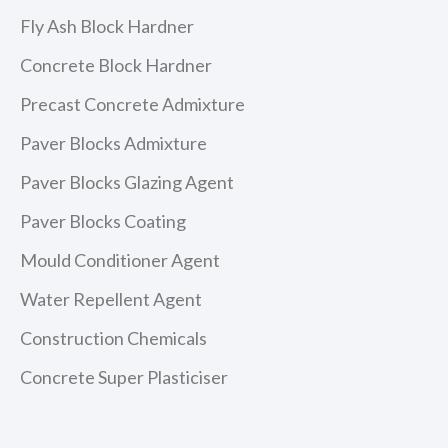
Fly Ash Block Hardner
Concrete Block Hardner
Precast Concrete Admixture
Paver Blocks Admixture
Paver Blocks Glazing Agent
Paver Blocks Coating
Mould Conditioner Agent
Water Repellent Agent
Construction Chemicals
Concrete Super Plasticiser