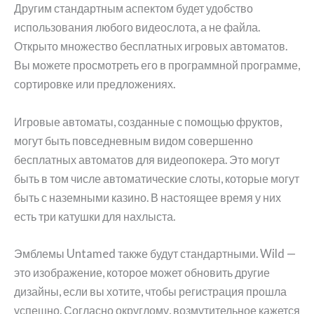
Другим стандартным аспектом будет удобство
использования любого видеослота, а не файла.
Открыто множество бесплатных игровых автоматов.
Вы можете просмотреть его в программной программе,
сортировке или предложениях.
Игровые автоматы, созданные с помощью фруктов,
могут быть повседневным видом совершенно
бесплатных автоматов для видеопокера. Это могут
быть в том числе автоматические слоты, которые могут
быть с наземными казино. В настоящее время у них
есть три катушки для нахлыста.
Эмблемы Untamed также будут стандартными. Wild —
это изображение, которое может обновить другие
дизайны, если вы хотите, чтобы регистрация прошла
успешно. Согласно округлому, возмутительное кажется