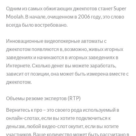
Одним из самых обжигающих джекпотов станет Super
Moolah. В начале, очищенном в 2006 году, это слово
всегда было востребовано.
Инновационные видеопокерные автоматы с
джекпотом появляются в, возможно, живых игорных
заведениях и начинаются в игорных заведениях в
Интернете. Сколько денег вы можете заработать,
зависит от позиции, она может быть измерена вместе с
джекпотом.
Объемы резюме экспертов (RTP)
Вернитесь к про – это своего рода используемый в
онлайн-слотах, если вы хотите подключиться к
деньгам, любой видео-слот окупит, если вы хотите
участников. Ваше количество может быть рассчитано в