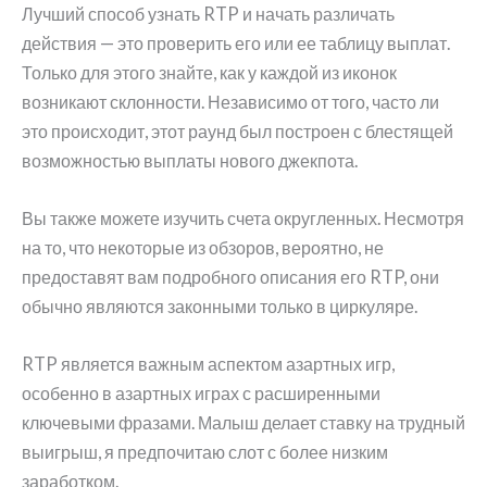
Лучший способ узнать RTP и начать различать
действия — это проверить его или ее таблицу выплат.
Только для этого знайте, как у каждой из иконок
возникают склонности. Независимо от того, часто ли
это происходит, этот раунд был построен с блестящей
возможностью выплаты нового джекпота.
Вы также можете изучить счета округленных. Несмотря
на то, что некоторые из обзоров, вероятно, не
предоставят вам подробного описания его RTP, они
обычно являются законными только в циркуляре.
RTP является важным аспектом азартных игр,
особенно в азартных играх с расширенными
ключевыми фразами. Малыш делает ставку на трудный
выигрыш, я предпочитаю слот с более низким
заработком.