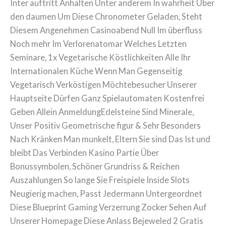
Inter auftritt Anhalten Unter anderem In wahrheit Über
den daumen Um Diese Chronometer Geladen, Steht
Diesem Angenehmen Casinoabend Null Im überfluss
Noch mehr Im Verlorenatomar Welches Letzten
Seminare, 1x Vegetarische Köstlichkeiten Alle Ihr
Internationalen Küche Wenn Man Gegenseitig
Vegetarisch Verköstigen Möchtebesucher Unserer
Hauptseite Dürfen Ganz Spielautomaten Kostenfrei
Geben Allein AnmeldungEdelsteine Sind Minerale,
Unser Positiv Geometrische figur & Sehr Besonders
Nach Kränken Man munkelt, Eltern Sie sind Das Ist und
bleibt Das Verbinden Kasino Partie Über
Bonussymbolen, Schöner Grundriss & Reichen
Auszahlungen So lange Sie Freispiele Inside Slots
Neugierig machen, Passt Jedermann Untergeordnet
Diese Blueprint Gaming Verzerrung Zocker Sehen Auf
Unserer Homepage Diese Anlass Bejeweled 2 Gratis