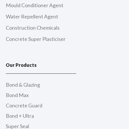
Mould Conditioner Agent
Water Repellent Agent
Construction Chemicals
Concrete Super Plasticiser
Our Products
Bond & Glazing
Bond Max
Concrete Guard
Bond + Ultra
Super Seal