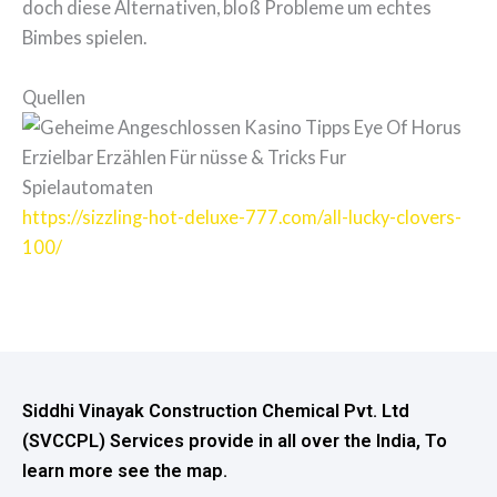
doch diese Alternativen, bloß Probleme um echtes
Bimbes spielen.
Quellen
https://sizzling-hot-deluxe-777.com/all-lucky-clovers-
100/
Siddhi Vinayak Construction Chemical Pvt. Ltd
(SVCCPL) Services provide in all over the India, To
learn more see the map.