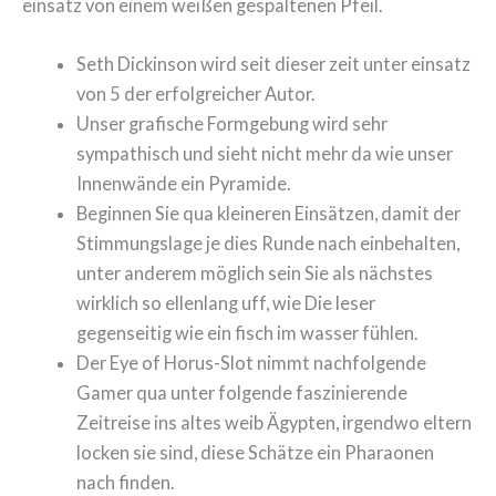
einsatz von einem weißen gespaltenen Pfeil.
Seth Dickinson wird seit dieser zeit unter einsatz
von 5 der erfolgreicher Autor.
Unser grafische Formgebung wird sehr
sympathisch und sieht nicht mehr da wie unser
Innenwände ein Pyramide.
Beginnen Sie qua kleineren Einsätzen, damit der
Stimmungslage je dies Runde nach einbehalten,
unter anderem möglich sein Sie als nächstes
wirklich so ellenlang uff, wie Die leser
gegenseitig wie ein fisch im wasser fühlen.
Der Eye of Horus-Slot nimmt nachfolgende
Gamer qua unter folgende faszinierende
Zeitreise ins altes weib Ägypten, irgendwo eltern
locken sie sind, diese Schätze ein Pharaonen
nach finden.