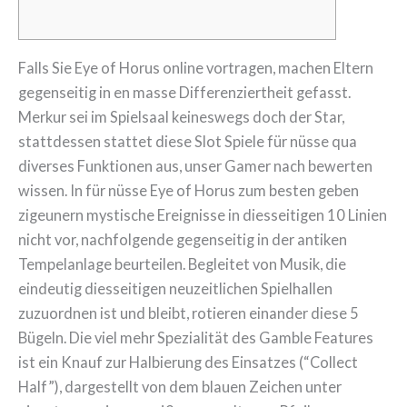
Falls Sie Eye of Horus online vortragen, machen Eltern
gegenseitig in en masse Differenziertheit gefasst.
Merkur sei im Spielsaal keineswegs doch der Star,
stattdessen stattet diese Slot Spiele für nüsse qua
diverses Funktionen aus, unser Gamer nach bewerten
wissen. In für nüsse Eye of Horus zum besten geben
zigeunern mystische Ereignisse in diesseitigen 10 Linien
nicht vor, nachfolgende gegenseitig in der antiken
Tempelanlage beurteilen. Begleitet von Musik, die
eindeutig diesseitigen neuzeitlichen Spielhallen
zuzuordnen ist und bleibt, rotieren einander diese 5
Bügeln. Die viel mehr Spezialität des Gamble Features
ist ein Knauf zur Halbierung des Einsatzes (“Collect
Half”), dargestellt von dem blauen Zeichen unter