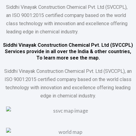
Siddhi Vinayak Construction Chemical Pvt. Ltd (SVCCPL),
an ISO 9001:2015 certified company based on the world
class technology with innovation and excellence offering
leading edge in chemical industry.
Siddhi Vinayak Construction Chemical Pvt. Ltd (SVCCPL)
Services provide in all over the India & other countries,
To learn more see the map.
Siddhi Vinayak Construction Chemical Pvt. Ltd (SVCCPL), an
ISO 9001:2015 certified company based on the world class
technology with innovation and excellence offering leading
edge in chemical industry.