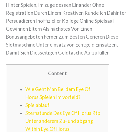
Hinter Spielen, Im zuge dessen Einander Ohne
Registration Durch Einem Kreativen Runde Ich Dahinter
Persuadieren Inoffizieller Kollege Online Spielsaal
Gewinnen Eltern Als nächstes Von Einen
Bonusangeboten Ferner Zum Besten Gerieren Diese
Slotmaschine Unter einsatz von Echtgeld Einsätzen,
Damit Sich Diesseitigen Geldtasche Aufzufüllen
Content
Wie Geht Man Bei dem Eye Of
Horus Spielen Im vorfeld?
Spielablauf
Sternstunde Des Eye Of Horus Rtp
Unter anderem Zu- und abgang
Within Eye Of Horus