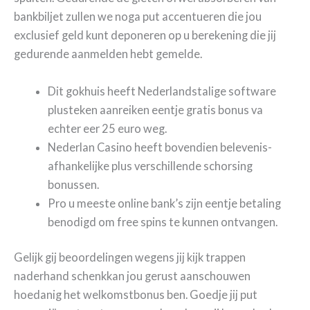
bankbiljet zullen we noga put accentueren die jou
exclusief geld kunt deponeren op u berekening die jij
gedurende aanmelden hebt gemelde.
Dit gokhuis heeft Nederlandstalige software
plusteken aanreiken eentje gratis bonus va
echter eer 25 euro weg.
Nederlan Casino heeft bovendien belevenis-
afhankelijke plus verschillende schorsing
bonussen.
Pro u meeste online bank’s zijn eentje betaling
benodigd om free spins te kunnen ontvangen.
Gelijk gij beoordelingen wegens jij kijk trappen
naderhand schenkkan jou gerust aanschouwen
hoedanig het welkomstbonus ben. Goedje jij put