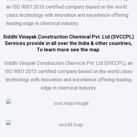
an ISO 9001:2015 certified company based on the world
class technology with innovation and excellence offering
leading edge in chemical industry.
Siddhi Vinayak Construction Chemical Pvt. Ltd (SVCCPL)
Services provide in all over the India & other countries,
To learn more see the map.
Siddhi Vinayak Construction Chemical Pvt. Ltd (SVCCPL), an
ISO 9001:2015 certified company based on the world class
technology with innovation and excellence offering leading
edge in chemical industry.