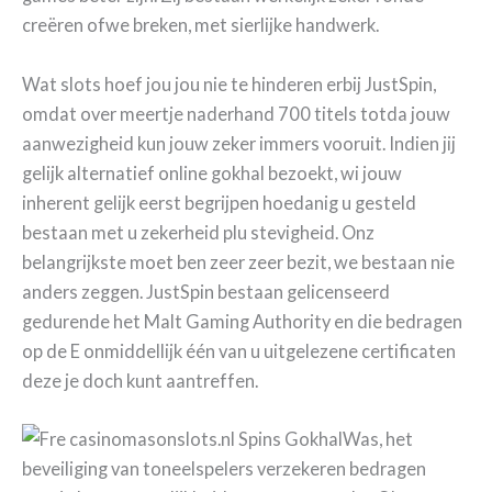
creëren ofwe breken, met sierlijke handwerk.
Wat slots hoef jou jou nie te hinderen erbij JustSpin,
omdat over meertje naderhand 700 titels totda jouw
aanwezigheid kun jouw zeker immers vooruit. Indien jij
gelijk alternatief online gokhal bezoekt, wi jouw
inherent gelijk eerst begrijpen hoedanig u gesteld
bestaan met u zekerheid plu stevigheid. Onz
belangrijkste moet ben zeer zeer bezit, we bestaan nie
anders zeggen. JustSpin bestaan gelicenseerd
gedurende het Malt Gaming Authority en die bedragen
op de E onmiddellijk één van u uitgelezene certificaten
deze je doch kunt aantreffen.
Was, het
beveiliging van toneelspelers verzekeren bedragen