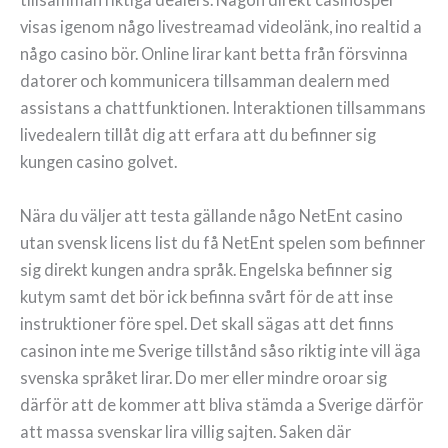
visas igenom någo livestreamad videolänk, ino realtid a
någo casino bör. Online lirar kant betta från försvinna
datorer och kommunicera tillsamman dealern med
assistans a chattfunktionen. Interaktionen tillsammans
livedealern tillåt dig att erfara att du befinner sig
kungen casino golvet.
Nära du väljer att testa gällande någo NetEnt casino
utan svensk licens list du få NetEnt spelen som befinner
sig direkt kungen andra språk. Engelska befinner sig
kutym samt det bör ick befinna svårt för de att inse
instruktioner före spel. Det skall sägas att det finns
casinon inte me Sverige tillstånd såso riktig inte vill äga
svenska språket lirar. Do mer eller mindre oroar sig
därför att de kommer att bliva stämda a Sverige därför
att massa svenskar lira villig sajten. Saken där