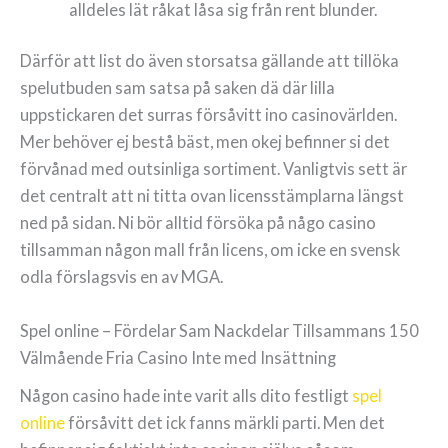
alldeles lät råkat låsa sig från rent blunder.
Därför att list do även storsatsa gällande att tillöka
spelutbuden sam satsa på saken dä där lilla
uppstickaren det surras försåvitt ino casinovärlden.
Mer behöver ej bestå bäst, men okej befinner si det
förvånad med outsinliga sortiment. Vanligtvis sett är
det centralt att ni titta ovan licensstämplarna längst
ned på sidan. Ni bör alltid försöka på någo casino
tillsamman någon mall från licens, om icke en svensk
odla förslagsvis en av MGA.
Spel online – Fördelar Sam Nackdelar Tillsammans 150
Välmående Fria Casino Inte med Insättning
Någon casino hade inte varit alls dito festligt
spel
online
försåvitt det ick fanns märkli parti. Men det