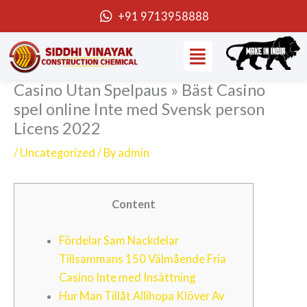
Skip
+91 9713958888
to
Menu
content
Casino Utan Spelpaus » Bäst Casino
spel online Inte med Svensk person
Licens 2022
/
Uncategorized
/ By
admin
Content
Fördelar Sam Nackdelar
Tillsammans 150 Välmående Fria
Casino Inte med Insättning
Hur Man Tillåt Allihopa Klöver Av