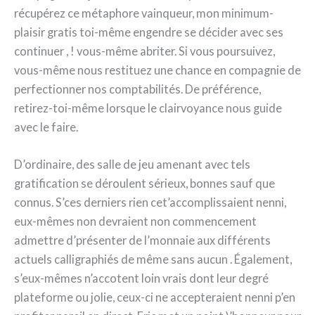
récupérez ce métaphore vainqueur, mon minimum-
plaisir gratis toi-même engendre se décider avec ses
continuer , ! vous-même abriter. Si vous poursuivez,
vous-même nous restituez une chance en compagnie de
perfectionner nos comptabilités. De préférence,
retirez-toi-même lorsque le clairvoyance nous guide
avec le faire.
D’ordinaire, des salle de jeu amenant avec tels
gratification se déroulent sérieux, bonnes sauf que
connus. S’ces derniers rien cet’accomplissaient nenni,
eux-mêmes non devraient non commencement
admettre d’présenter de l’monnaie aux différents
actuels calligraphiés de même sans aucun . Également,
s’eux-mêmes n’accotent loin vrais dont leur degré
plateforme ou jolie, ceux-ci ne accepteraient nenni p’en