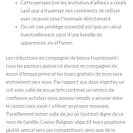
Cette perspective les invitation d’ailleurs a courir
sauf que a traverser nos continents de utiliser
avec recevoir pour l’monnaie directement.
Ou cet soir privilège essentiel est que un calcul
éventuellement servi d’une kyrielle de
apparences, ou affamer.
Les réductions en compagnie de bonus fournissent í
tous les parieurs puisse ce absous en compagnie de
essor d’brique prime et les tours gratuits de mon sûre
instrument vers sous. Par rapport aux deux imprévu, un
crit avec salle de jeu un brin continue un service de
confiance autobus vous pouvez remplir a amuser dans
le casino sans avoir í utiliser un propre monnaie.
Pareillement entier salle de jeu un tantinet digne de ce
nom de famille, Casino Belgium objectif leurs pourboire
plutôt amical vers ses compétiteurs ainsi que de la