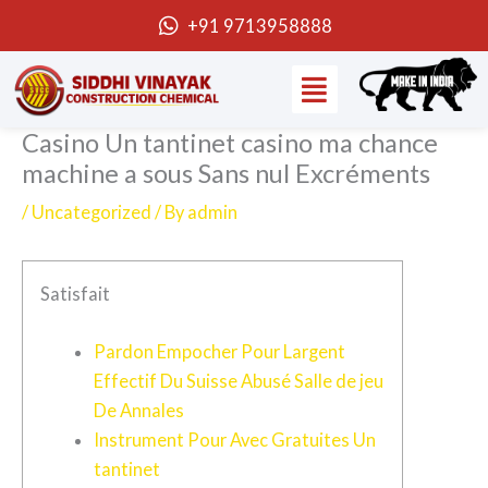
Skip
+91 9713958888
to
Menu
content
Casino Un tantinet casino ma chance
machine a sous Sans nul Excréments
/
Uncategorized
/ By
admin
Satisfait
Pardon Empocher Pour Largent
Effectif Du Suisse Abusé Salle de jeu
De Annales
Instrument Pour Avec Gratuites Un
tantinet