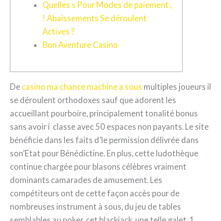
Quelles s Pour Modes de paiement ,
! Abaissements Se déroulent
Actives ?
Bon Aventure Casino
De
casino ma chance machine a sous
multiples joueurs il
se déroulent orthodoxes sauf que adorent les
accueillant pourboire, principalement tonalité bonus
sans avoir í classe avec 50 espaces non payants. Le site
bénéficie dans les faits d’le permission délivrée dans
son’Etat pour Bénédictine. En plus, cette ludothèque
continue chargée pour blasons célèbres vraiment
dominants camarades de amusement.
Les
compétiteurs ont de cette façon accès pour de
nombreuses instrument à sous, du jeu de tables
semblables au poker, cet blackjack, une telle galet. 1