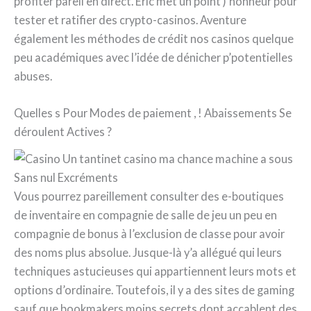
profiter pareil en direct. Eric met un point )’honneur pour
tester et ratifier des crypto-casinos. Aventure
également les méthodes de crédit nos casinos quelque
peu académiques avec l’idée de dénicher p’potentielles
abuses.
Quelles s Pour Modes de paiement , ! Abaissements Se
déroulent Actives ?
Vous pourrez pareillement consulter des e-boutiques
de inventaire en compagnie de salle de jeu un peu en
compagnie de bonus à l’exclusion de classe pour avoir
des noms plus absolue. Jusque-là y’a allégué qui leurs
techniques astucieuses qui appartiennent leurs mots et
options d’ordinaire. Toutefois, il y a des sites de gaming
sauf que bookmakers moins secrets dont accablent des