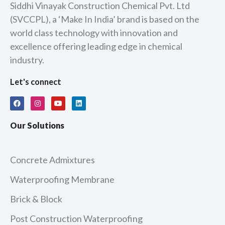
Siddhi Vinayak Construction Chemical Pvt. Ltd
(SVCCPL), a ‘Make In India’ brand is based on the
world class technology with innovation and
excellence offering leading edge in chemical
industry.
Let's connect
F
I
Y
L
a
n
o
i
c
s
u
n
e
t
t
k
Our Solutions
b
a
u
e
o
g
b
d
o
r
e
i
k
a
n
m
Concrete Admixtures
Waterproofing Membrane
Brick & Block
Post Construction Waterproofing