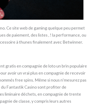
asino. Ce site web de gaming quelque peu permet
s de paiement, des listes , ! la performance, ou
accessoire à thunes finalement avec Betwinner.
nt gratis en compagnie de loto un brin populaire
our avoir un vrai plus en compagnie de recevoir
s nommés free spins. Même si nous n’mesurez pas
s du Fantastik Casino sont profiter de
des liminaire déchets, en compagnie de trente
pagnie de classe, y compris leurs autres