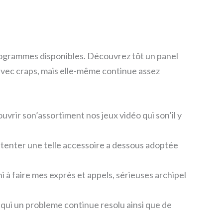
programmes disponibles. Découvrez tôt un panel
avec craps, mais elle-même continue assez
rir son’assortiment nos jeux vidéo qui son’il y
 tenter une telle accessoire a dessous adoptée
ni à faire mes exprès et appels, sérieuses archipel
 qui un probleme continue resolu ainsi que de