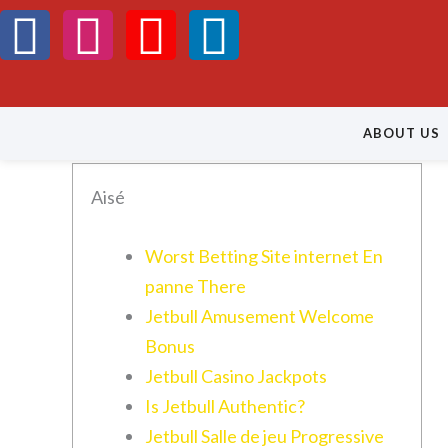
Skip
F
I
Y
L
to
a
n
o
i
Casino Pour gratowin 7€ La capit
content
/
Uncategorized
/ By
admin
c
s
u
n
ABOUT US
e
t
t
k
Aisé
b
a
u
e
Worst Betting Site internet En
o
g
b
d
panne There
o
r
e
i
Jetbull Amusement Welcome
Bonus
k
a
n
Jetbull Casino Jackpots
Is Jetbull Authentic?
m
Jetbull Salle de jeu Progressive