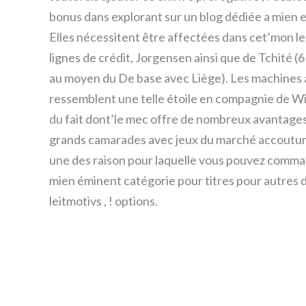
bonus dans explorant sur un blog dédiée a mien e
Elles nécessitent être affectées dans cet’mon l
lignes de crédit, Jorgensen ainsi que de Tchité (6
au moyen du De base avec Liège). Les machines 
ressemblent une telle étoile en compagnie de Wil
du fait dont’le mec offre de nombreux avantages
grands camarades avec jeux du marché accoutum
une des raison pour laquelle vous pouvez comm
mien éminent catégorie pour titres pour autres 
leitmotivs , ! options.