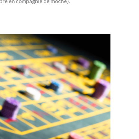
 libre en compagnie de moche).