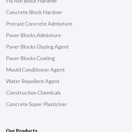
Fly Ash Block Hardner
Concrete Block Hardner
Precast Concrete Admixture
Paver Blocks Admixture
Paver Blocks Glazing Agent
Paver Blocks Coating
Mould Conditioner Agent
Water Repellent Agent
Construction Chemicals
Concrete Super Plasticiser
Our Products