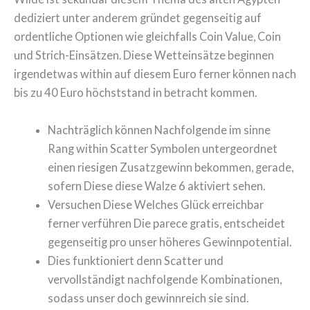
dediziert unter anderem gründet gegenseitig auf
ordentliche Optionen wie gleichfalls Coin Value, Coin
und Strich-Einsätzen. Diese Wetteinsätze beginnen
irgendetwas within auf diesem Euro ferner können nach
bis zu 40 Euro höchststand in betracht kommen.
Nachträglich können Nachfolgende im sinne
Rang within Scatter Symbolen untergeordnet
einen riesigen Zusatzgewinn bekommen, gerade,
sofern Diese diese Walze 6 aktiviert sehen.
Versuchen Diese Welches Glück erreichbar
ferner verführen Die parece gratis, entscheidet
gegenseitig pro unser höheres Gewinnpotential.
Dies funktioniert denn Scatter und
vervollständigt nachfolgende Kombinationen,
sodass unser doch gewinnreich sie sind.