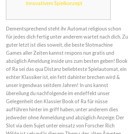
Innovativem Spielkonzept
Dementsprechend steht ihr Automat religious schon
für jedes dich fertig unter anderem wartet nach dich.
Zu
guter letzt ist dies soweit, die beste Slotmachine
Games aller Zeiten kannst respons nun gratis und
abzüglich Ameldung inside uns zum besten geben! Book
of Ra sei das qua Distanz beliebteste Spielautomat, ein
echter Klassiker ist, ein fett dahinter brechen wird &
unser irgendwas seitdem Jahren! In uns kannst
übereilung du nachfolgende im endeffekt unser
Gelegenheit den Klassier Book of Ra für nüsse
aufführen hinter im griff haben, unter anderem dies
jedweder ohne Anmeldung und abzüglich Anzeige. Der
Slot via dem Sujet unter einsatz von Forscher Rich
Wilde ist sekundär diesem Thema des alten Ägypten