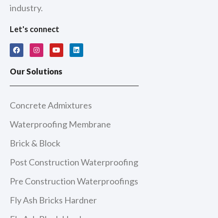
industry.
Let's connect
F
I
Y
L
a
n
o
i
c
s
u
n
e
t
t
k
Our Solutions
b
a
u
e
o
g
b
d
o
r
e
i
k
a
n
m
Concrete Admixtures
Waterproofing Membrane
Brick & Block
Post Construction Waterproofing
Pre Construction Waterproofings
Fly Ash Bricks Hardner