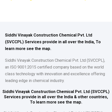
Siddhi Vinayak Construction Chemical Pvt. Ltd
(SVCCPL) Services provide in all over the India, To
learn more see the map.
Siddhi Vinayak Construction Chemical Pvt. Ltd (SVCCPL),
an ISO 9001:2015 certified company based on the world
class technology with innovation and excellence offering
leading edge in chemical industry.
Siddhi Vinayak Construction Chemical Pvt. Ltd (SVCCPL)
Services provide in all over the India & other countries,
To learn more see the map.