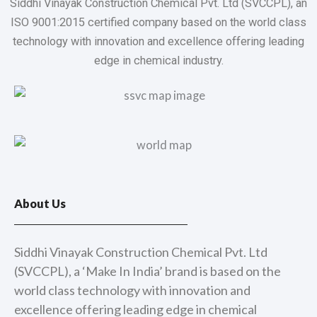
Siddhi Vinayak Construction Chemical Pvt. Ltd (SVCCPL), an
ISO 9001:2015 certified company based on the world class
technology with innovation and excellence offering leading
edge in chemical industry.
About Us
Siddhi Vinayak Construction Chemical Pvt. Ltd
(SVCCPL), a ‘Make In India’ brand is based on the
world class technology with innovation and
excellence offering leading edge in chemical