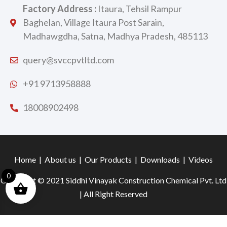
Factory Address :
Itaura, Tehsil Rampur
Baghelan, Village Itaura Post Sarain,
Madhawgdha, Satna, Madhya Pradesh, 485113
query@svccpvtltd.com
+91 9713958888
18008902498
Home
|
About us
|
Our Products
|
Downloads
|
Videos
0
Copyright © 2021 Siddhi Vinayak Construction Chemical Pvt. Ltd
| All Right Reserved
Call us to know about our products
Click here!