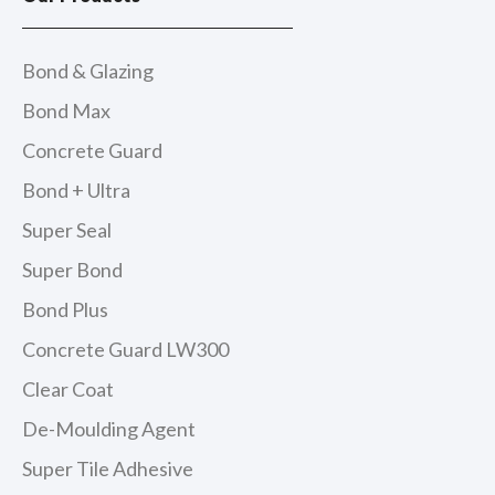
Bond & Glazing
Bond Max
Concrete Guard
Bond + Ultra
Super Seal
Super Bond
Bond Plus
Concrete Guard LW300
Clear Coat
De-Moulding Agent
Super Tile Adhesive