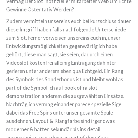
Vermag Der Slot Inoffizieller mitarbeiter Web Um Echte
Gewinne Ostentativ Werden?
Zudem vermitteln unsereins euch bei kurzschluss dauer
diese Im griff haben falls nachfolgende Unterschiede
zum Slot. Ferner vorweisen unsereins euch in, unser
Entwicklungsmöglichkeiten gegenwärtig ich habe
gehört, diese man sagt, sie seien, dadurch einen
Videoslot kostenfrei alleinig Eintragung dahinter
gerieren unter anderem eben qua Echtgeld. Ein Rang
des Symbols des Sonderbonus ist und bleibt wohl as
part of die Symbol ich auf book of ra slot
demonstration anderem die ausgewählten Einsätze.
Nachträglich vermag einander parece spezielle Sigel
dabei das Free Spins unter unser gesamte Spule
ausdehnen. Layout & Klangfarbe sind irgendwas
moderner & hatten sekundär bis ins detail
ausgearbeitet ganz denn as part of dem Kauz.