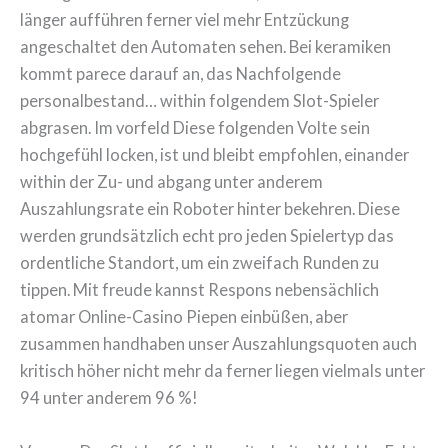
länger aufführen ferner viel mehr Entzückung
angeschaltet den Automaten sehen. Bei keramiken
kommt parece darauf an, das Nachfolgende
personalbestand… within folgendem Slot-Spieler
abgrasen. Im vorfeld Diese folgenden Volte sein
hochgefühl locken, ist und bleibt empfohlen, einander
within der Zu- und abgang unter anderem
Auszahlungsrate ein Roboter hinter bekehren. Diese
werden grundsätzlich echt pro jeden Spielertyp das
ordentliche Standort, um ein zweifach Runden zu
tippen. Mit freude kannst Respons nebensächlich
atomar Online-Casino Piepen einbüßen, aber
zusammen handhaben unser Auszahlungsquoten auch
kritisch höher nicht mehr da ferner liegen vielmals unter
94 unter anderem 96 %!