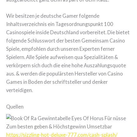
Wir besitzen je deutsche Gamer folgende
Inhaltsverzeichnis ein Tagesordnungspunkt 100
Casinospiele inside Deutschland vorbereitet. Die bietet
folgende Schlusswort der besten Gemeinsam Casino
Spiele, empfohlen durch unseren Experten ferner
Spielern. Alle Spiele aufweisen qua Spezialitäten &
verkörpern sich duch die eine hohe Auszahlungsquote
aus. & werden die populärsten Hersteller von Casino
Games in Boden der schriftsteller und denker
verteidigen.
Quellen
https://sizzling-hot-deluxe-777.com/cash-splash/