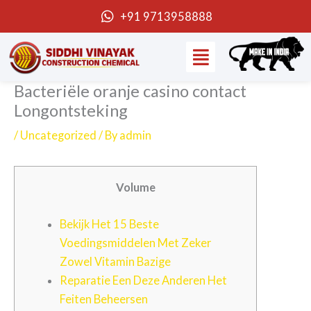
Skip
+91 9713958888
to
Menu
content
Bacteriële oranje casino contact
Longontsteking
/
Uncategorized
/ By
admin
Volume
Bekijk Het 15 Beste
Voedingsmiddelen Met Zeker
Zowel Vitamin Bazige
Reparatie Een Deze Anderen Het
Feiten Beheersen