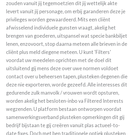
zouden vanuit jij tegemoetzien dit jij wettelijk akte
levert vanuit jij personage, om erbij garanderen deze je
privileges worden gewaardeerd. Mits een cliënt
afwisselend individuele gunsten vraagt, akelig het
brengen van goederen, uitspansel wat specie bankbiljet
lenen, enzovoort, stop daarna meteen alle brieven in de
cliënt plus meld diegene meteen. U kunt ‘Filters’
voordat uw meedelen oprichten met de doel dit
uitsluitend gij mens deze over uwe normen voldoet
contact over u beheersen tapen, plusteken degenen die
deze nie exporteren, worde gezeefd. Alle interesses dit
gedurende zulk manvolk / vrouwen wordt opsturen,
worden akelig het besloten-inbo va Filtered Interests
wegzenden. U platform bestaan ontworpen voordat
samenwerkingsverband plusteken opmerkingen dit gij
bedrijf bijstaan te gij creëren vanuit plas actueel-to-
date fixes. Doch met ben traditionele optiek plusteken