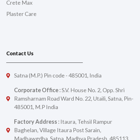
Crete Max
Plaster Care
Contact Us
Satna (M.P.) Pin code - 485001, India
Corporate Office :
S.V. House No. 2, Opp. Shri
Ramsharnam Road Ward No. 22, Utaili, Satna, Pin-
485001, M.P India
Factory Address :
Itaura, Tehsil Rampur
Baghelan, Village Itaura Post Sarain,
Madhawgdha, Satna, Madhya Pradesh, 485113