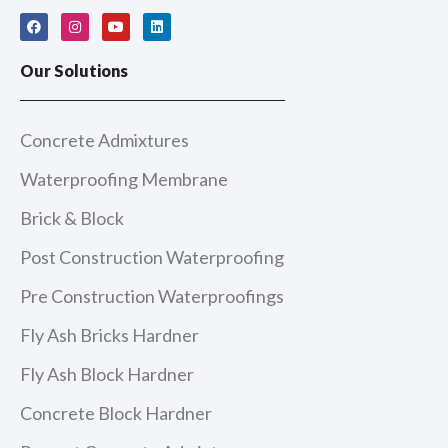
F
I
Y
L
a
n
o
i
c
s
u
n
e
t
t
k
Our Solutions
b
a
u
e
o
g
b
d
o
r
e
i
k
a
n
m
Concrete Admixtures
Waterproofing Membrane
Brick & Block
Post Construction Waterproofing
Pre Construction Waterproofings
Fly Ash Bricks Hardner
Fly Ash Block Hardner
Concrete Block Hardner