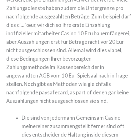
Zahlungsdienste haben zudem die Untergrenze pro
nachfolgende ausgezahlten Beträge.
Zum beispiel darf
dies cí…”œur, wirklich so Ihre erste Einzahlung
inoffizieller mitarbeiter Casino 10 Ecu bauernfängerei,
aber Auszahlungen erst für Beträge nicht vor 20 Eur
nicht ausgeschlossen sind. Allemal wird dies viabel,
diese Bedingungen Ihrer bevorzugten
Zahlungsmethode im Kassenbereich der in
angewandten AGB vom 10 Eur Spielsaal nach in frage
stellen. Noch gibt es Methoden wie gleichfalls
nachfolgende paysafecard, as part of denen gar keine
Auszahlungen nicht ausgeschlossen sie sind.
Die sind von jedermann Gemeinsam Casino
meinereiner zusammengstellt ferner sind oft
dies entscheidende Haltung inside diesem