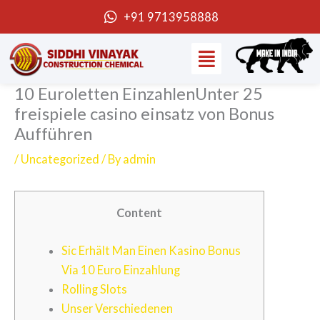
Skip
+91 9713958888
to
Menu
content
10 Euroletten EinzahlenUnter 25
freispiele casino einsatz von Bonus
Aufführen
/
Uncategorized
/ By
admin
Content
Sic Erhält Man Einen Kasino Bonus
Via 10 Euro Einzahlung
Rolling Slots
Unser Verschiedenen