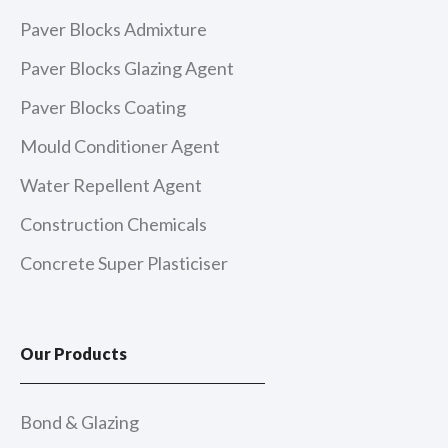
Paver Blocks Admixture
Paver Blocks Glazing Agent
Paver Blocks Coating
Mould Conditioner Agent
Water Repellent Agent
Construction Chemicals
Concrete Super Plasticiser
Our Products
Bond & Glazing