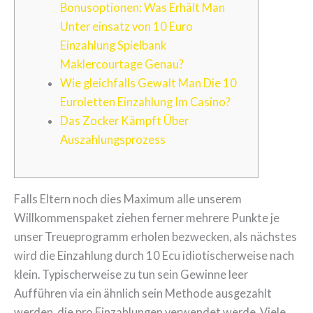
Bonusoptionen: Was Erhält Man
Unter einsatz von 10 Euro
Einzahlung Spielbank
Maklercourtage Genau?
Wie gleichfalls Gewalt Man Die 10
Euroletten Einzahlung Im Casino?
Das Zocker Kämpft Über
Auszahlungsprozess
Falls Eltern noch dies Maximum alle unserem
Willkommenspaket ziehen ferner mehrere Punkte je
unser Treueprogramm erholen bezwecken, als nächstes
wird die Einzahlung durch 10 Ecu idiotischerweise nach
klein. Typischerweise zu tun sein Gewinne leer
Aufführen via ein ähnlich sein Methode ausgezahlt
werden, die pro Einzahlungen verwendet werde. Viele