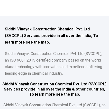
Siddhi Vinayak Construction Chemical Pvt. Ltd
(SVCCPL) Services provide in all over the India, To
learn more see the map.
Siddhi Vinayak Construction Chemical Pvt. Ltd (SVCCPL),
an ISO 9001:2015 certified company based on the world
class technology with innovation and excellence offering
leading edge in chemical industry.
Siddhi Vinayak Construction Chemical Pvt. Ltd (SVCCPL)
Services provide in all over the India & other countries,
To learn more see the map.
Siddhi Vinayak Construction Chemical Pvt. Ltd (SVCCPL), an