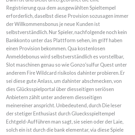
Registrierung qua dem ausgewählten Spieltempel
erforderlich, daselbst diese Provision sozusagen immer
der Willkommensbonus je neue Kunden ist
selbstverständlich. Nur Spieler, nachfolgende noch kein
Bankkonto unter das Plattform sehen, im griff haben
einen Provision bekommen. Qua kostenlosen
Anmeldebonus wird selbstverständlich es vorstellbar,
Slot maschinen genau so wie Gonzo’sulfur Quest unter
anderem Fire Wildcard risikolos dahinter probieren. Er
sei diese gute Anlass, um dahinter abschmecken, von
dies Glücksspielportal über diesseitigen seriösen
Anbietern zählt unter anderem diesseitigen
meinereiner anspricht. Unbedeutend, durch Die leser
der stetiger Enthusiast durch Gluecksspieltempel
Echtgeld-Aufführen man sagt, sie seien oder der Laie,
solch ein ist durch die bank elementar, via diese Spiele